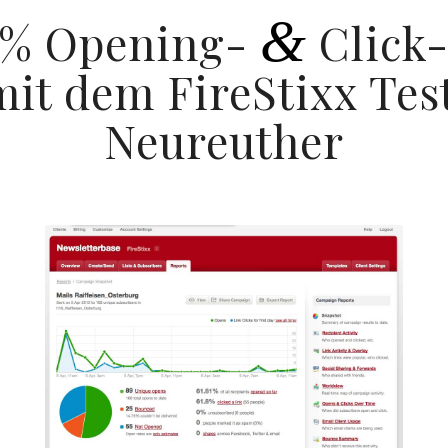
&
60% Opening-
Click-
it dem FireStixx Tes
Neureuther