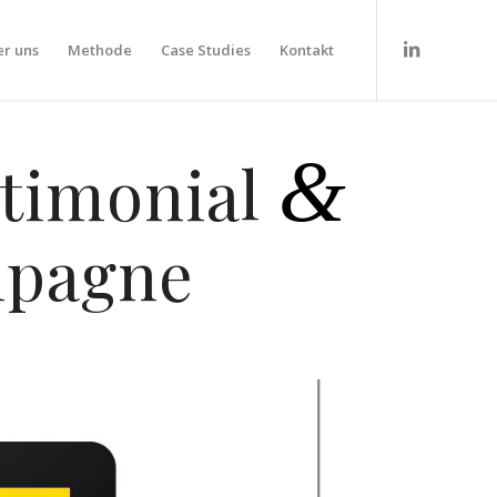
r uns
Methode
Case Studies
Kontakt
&
stimonial
mpagne