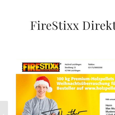
FireStixx Direk
Ortho-RegiVital