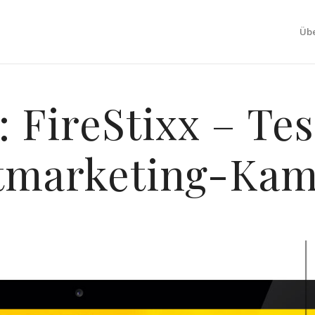
Übe
: FireStixx – Te
tmarketing-Ka